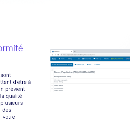
ormité
 sont
ttent d’être à
on prévient
la qualité
 plusieurs
à des
r votre