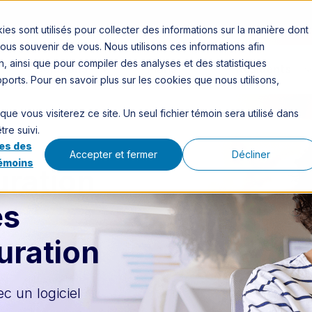
s sont utilisés pour collecter des informations sur la manière dont
us souvenir de vous. Nous utilisons ces informations afin
, ainsi que pour compiler des analyses et des statistiques
Solutions
Plans
Résidents
upports. Pour en savoir plus sur les cookies que nous utilisons,
e vous visiterez ce site. Un seul fichier témoin sera utilisé dans
re suivi.
es des
Accepter et fermer
Décliner
témoins
uration
es
uration
ec un logiciel