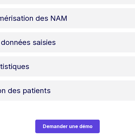
umérisation des NAM
 données saisies
tistiques
on des patients
Demander une démo