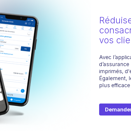
Réduise
consacr
vos cli
Avec l’appli
d’assurance 
imprimés, d'e
Également, l
plus efficace
Demander