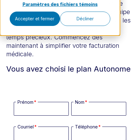
En choisissant Xacte, vous bénéficiez de
Paramètres des fichiers témoins
fonctionnalités intelligentes et d’une équipe
Accepter et fermer
Décliner
d’experts qui vous permettent d’éliminer les
erreurs de facturation et de gagner un
temps précieux. Commencez dès
maintenant à simplifier votre facturation
médicale.
Vous avez choisi le plan Autonome