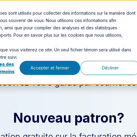
s sont utilisés pour collecter des informations sur la manière dont
us souvenir de vous. Nous utilisons ces informations afin
, ainsi que pour compiler des analyses et des statistiques
Solutions
Plans
Résidents
upports. Pour en savoir plus sur les cookies que nous utilisons,
e vous visiterez ce site. Un seul fichier témoin sera utilisé dans
re suivi.
es des
Accepter et fermer
Décliner
Merci pour votre intérêt.
témoins
ecevrez votre guide par courriel so
Nouveau patron?
ation gratuite sur la facturation 