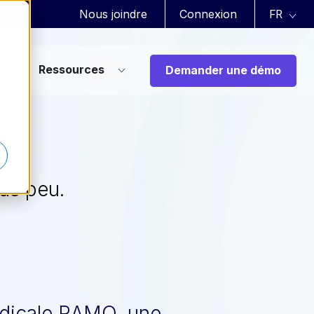
Nous joindre
Connexion
Ressources
Demander une démo
us peu.
médicale RAMQ, une