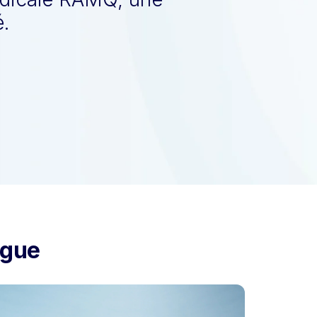
.
ogue