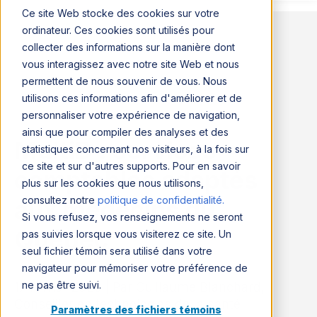
Ce site Web stocke des cookies sur votre
ordinateur. Ces cookies sont utilisés pour
collecter des informations sur la manière dont
vous interagissez avec notre site Web et nous
permettent de nous souvenir de vous. Nous
utilisons ces informations afin d'améliorer et de
personnaliser votre expérience de navigation,
ainsi que pour compiler des analyses et des
MultiD : services
statistiques concernant nos visiteurs, à la fois sur
ce site et sur d'autres supports. Pour en savoir
comptables adaptés
plus sur les cookies que nous utilisons,
consultez notre
politique de confidentialité.
aux médecins du
Si vous refusez, vos renseignements ne seront
Québec
pas suivies lorsque vous visiterez ce site. Un
seul fichier témoin sera utilisé dans votre
navigateur pour mémoriser votre préférence de
ne pas être suivi.
17 février 2020 | Par
Guillaume Blanchard,
Conseiller en technologies de la santé
Paramètres des fichiers témoins